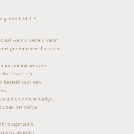
is gemiddeld 3-5
ciaal voor u besteld vanaf
m
niet geretourneerd
worden.
jn opruiming
worden
lke “over” zijn
jn besteld voor een
ers.
geseald en onbeschadigd.
ducten het zelfde
abrieksgarantie.
ourneerd worden.