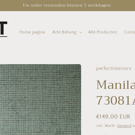
Uw order verzonden binnen 5 werkdagen.
Home pagina
Arte Behang
Alle Producten
Cont
perfectinteriors
Manil
73081A
Normaler
€149,00 EUR
Preis
inkl. MwSt.
Versand
w