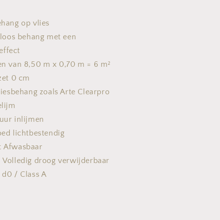
hang op vlies
dloos behang met een
leffect
en van 8,50 m x 0,70 m = 6 m²
nzet 0 cm
liesbehang zoals Arte Clearpro
elijm
uur inlijmen
ed lichtbestendig
t Afwasbaar
:
Volledig droog verwijderbaar
 d0 / Class A