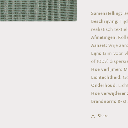
Samenstelling:
Be
Beschrijving:
Tij
realistisch textie
Afmetingen:
Roll
Aanzet:
Vrije aa
Lijm:
Lijm voor v
of 100% dispersi
Hoe verlijmen:
M
Lichtechtheid:
Go
Onderhoud:
Lich
Hoe verwijderen
Brandnorm:
B-s1,
Share