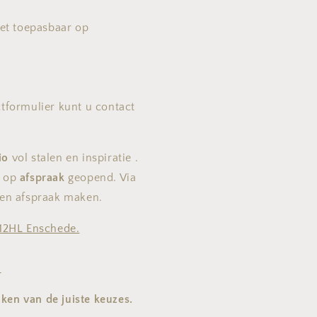
iet toepasbaar op
ctformulier kunt u contact
io
vol stalen en inspiratie .
n op
afspraak
geopend. Via
een afspraak maken.
512HL Enschede.
l
ken van de juiste keuzes.