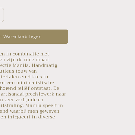
rhöhe
ie
enge
ür
n Warenkorb legen
anila
ehang
gen in combinatie met
3081A
en zijn de rode draad
ulle
lectie Manila. Handmatig
utieus touw van
terialen en diktes in
or een minimalistische
horend reliëf ontstaat. De
 artisanaal precisiewerk naar
n zeer verfijnde en
itstraling. Manila speelt in
trend waarbij men geweven
n integreert in diverse