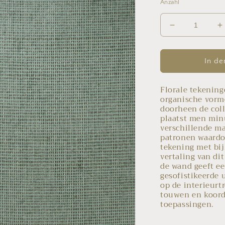
Anzahl
Verringere
E
die
d
Menge
M
für
f
In de
Manila
M
behang
b
Florale tekenin
73081A
7
organische vorm
Tulle
T
doorheen de col
plaatst men min
verschillende ma
patronen waardo
tekening met bij
vertaling van dit
de wand geeft ee
gesofistikeerde u
op de interieur
touwen en koorde
toepassingen.