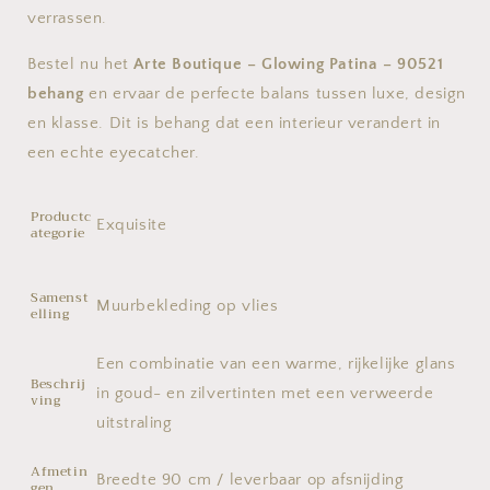
verrassen.
Bestel nu het
Arte Boutique – Glowing Patina – 90521
behang
en ervaar de perfecte balans tussen luxe, design
en klasse. Dit is behang dat een interieur verandert in
een echte eyecatcher.
Productc
Exquisite
ategorie
Samenst
Muurbekleding op vlies
elling
Een combinatie van een warme, rijkelijke glans
Beschrij
in goud- en zilvertinten met een verweerde
ving
uitstraling
Afmetin
Breedte 90 cm / leverbaar op afsnijding
gen