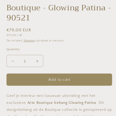
Boutique - Glowing Patina -
90521
Regular
€79,00 EUR
UNIT
PER
€79,00
/
M
price
PRICE
Tax included.
Shipping
calculated at checkout.
Quantity
Decrease
Increase
quantity
quantity
for
for
Boutique
Boutique
Add to cart
-
-
Glowing
Glowing
Patina
Patina
Geef je interieur een luxueuze uitstraling met het
-
-
exclusieve
Arte Boutique behang Glowing Patina
. Dit
90521
90521
designbehang uit de Boutique collectie is geïnspireerd op