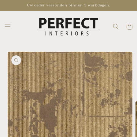
Skip to
Uw order verzonden binnen 5 werkdagen.
content
Cart
Skip to
product
information