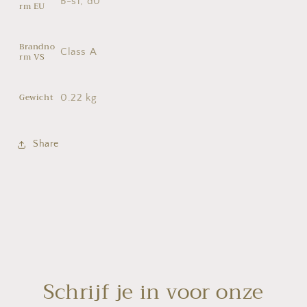
B-s1, d0
rm EU
Brandno
Class A
rm VS
Gewicht
0.22 kg
Share
Schrijf je in voor onze