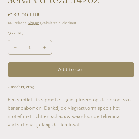
Selva Corteza 34202
Regular
€139,00 EUR
price
Tax included.
Shipping
calculated at checkout.
Quantity
Decrease
Increase
quantity
quantity
for
for
Selva
Selva
Add to cart
Corteza
Corteza
34202
34202
Omschrijving
Een subtiel streepmotief, geïnspireerd op de schors van
bananenbomen. Dankzij de visgraatvorm speelt het
motief met licht en schaduw waardoor de tekening
varieert naar gelang de lichtinval.