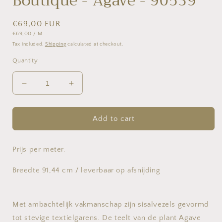
Boutique - Agave - 90539
Regular
€69,00 EUR
UNIT
PER
€69,00
/
M
price
PRICE
Tax included.
Shipping
calculated at checkout.
Quantity
Decrease
Increase
quantity
quantity
for
for
Boutique
Boutique
Add to cart
-
-
Agave
Agave
-
-
Prijs per meter.
90539
90539
Breedte 91,44 cm / leverbaar op afsnijding
Met ambachtelijk vakmanschap zijn sisalvezels gevormd
tot stevige textielgarens. De teelt van de plant Agave