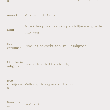
n
Aanzet
Vrije aanzet 0 cm
Arte Clearpro of een dispersielijm van goede
Lijm
kwaliteit
Hoe
Product bevochtigen, muur inlijmen
verlijmen
Lichtbeste
Gemiddeld lichtbestendig
ndigheid
Hoe
verwijdere
Volledig droog verwijderbaar
n
Brandnor
B-s1, d0
m EU