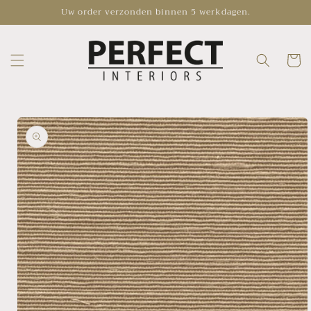
Skip to
Uw order verzonden binnen 5 werkdagen.
content
Cart
Skip to
product
information