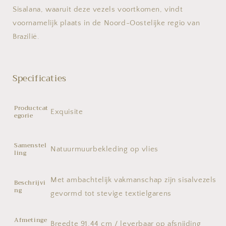
Sisalana, waaruit deze vezels voortkomen, vindt
voornamelijk plaats in de Noord-Oostelijke regio van
Brazilië.
Specificaties
Productcat
Exquisite
egorie
Samenstel
Natuurmuurbekleding op vlies
ling
Met ambachtelijk vakmanschap zijn sisalvezels
Beschrijvi
ng
gevormd tot stevige textielgarens
Afmetinge
Breedte 91,44 cm / leverbaar op afsnijding