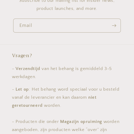
Subscribe to our mailing list for insider news,
product launches, and more.
Email
Vragen?
-
Verzendtijd
van het behang is gemiddeld 3-5
werkdagen.
-
Let op
: Het behang word speciaal voor u besteld
vanaf de leverancier en kan daarom
niet
geretourneerd
worden.
- Producten die onder
Magazijn opruiming
worden
aangeboden, zijn producten welke “over” zijn