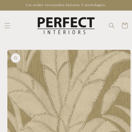
Skip to
Uw order verzonden binnen 5 werkdagen.
content
Cart
Skip to
product
information