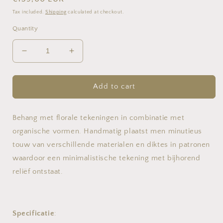
price
Tax included.
Shipping
calculated at checkout.
Quantity
Decrease
Increase
quantity
quantity
for
for
MANILA
MANILA
Add to cart
BEHANG
BEHANG
-
-
64500
64500
Behang met florale tekeningen in combinatie met
BOTANIC
BOTANIC
organische vormen. Handmatig plaatst men minutieus
touw van verschillende materialen en diktes in patronen
waardoor een minimalistische tekening met bijhorend
reliëf ontstaat.
Specificatie
: