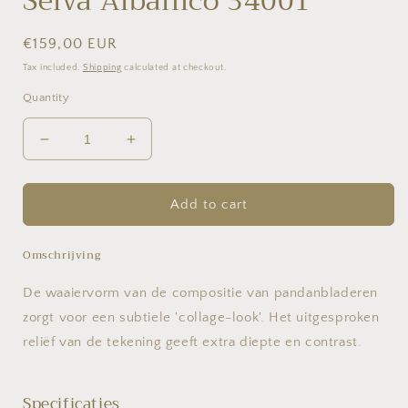
Selva Albanico 34001
Regular
€159,00 EUR
price
Tax included.
Shipping
calculated at checkout.
Quantity
Decrease
Increase
quantity
quantity
for
for
Selva
Selva
Add to cart
Albanico
Albanico
34001
34001
Omschrijving
De waaiervorm van de compositie van pandanbladeren
zorgt voor een subtiele 'collage-look'. Het uitgesproken
reliëf van de tekening geeft extra diepte en contrast.
Specificaties