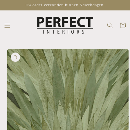
Skip to
Uw order verzonden binnen 5 werkdagen.
content
Cart
Skip to
product
information