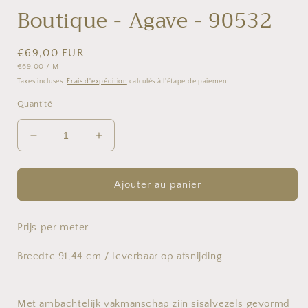
Boutique - Agave - 90532
Prix
€69,00 EUR
PRIX
PAR
€69,00
/
M
habituel
UNITAIRE
Taxes incluses.
Frais d'expédition
calculés à l'étape de paiement.
Quantité
Réduire
Augmenter
la
la
quantité
quantité
de
de
Ajouter au panier
Boutique
Boutique
-
-
Agave
Agave
Prijs per meter.
-
-
90532
90532
Breedte 91,44 cm / leverbaar op afsnijding
Met ambachtelijk vakmanschap zijn sisalvezels gevormd