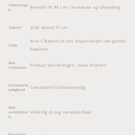
Afmetinge
Breedte 91,44 cm / leverbaar op afsnijding
n
Aanzet
Vrije aanzet 0 cm
Arte Clearpro of een dispersielijm van goede
Lijm
kwaliteit
Hoe
Product bevochtigen, muur inlijmen
verlijmen
Lichtbeste
Gemiddeld lichtbestendig
ndigheid
Hoe
verwijdere
Volledig droog verwijderbaar
n
Brandnor