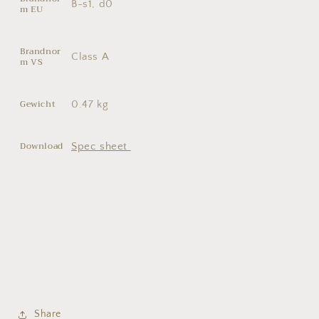
B-s1, d0
m EU
Brandnor
Class A
m VS
Gewicht
0.47 kg
Download
Spec sheet
Share