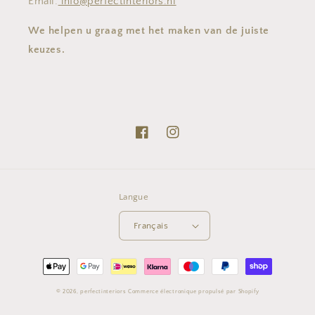
Email:
info@perfectinteriors.nl
We helpen u graag met het maken van de juiste
keuzes.
Facebook
Instagram
Langue
Français
Moyens
de
© 2026,
perfectinteriors
Commerce électronique propulsé par Shopify
paiement