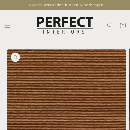
et
Uw order verzonden binnen 5 werkdagen.
passer
au
contenu
Panier
Passer aux
informations
produits