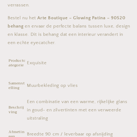
verrassen.
Bestel nu het
Arte Boutique – Glowing Patina – 90520
behang
en ervaar de perfecte balans tussen luxe, design
en klasse. Dit is behang dat een interieur verandert in
een echte eyecatcher.
Productc
Exquisite
ategorie
Samenst
Muurbekleding op vlies
elling
Een combinatie van een warme, rijkelijke glans
Beschrij
in goud- en zilvertinten met een verweerde
ving
uitstraling
Afmetin
Breedte 90 cm / leverbaar op afsnijding
gen