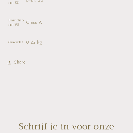
B-s1, d0
rm EU
Brandno
Class A
rm VS
Gewicht
0.22 kg
Share
Schrijf je in voor onze