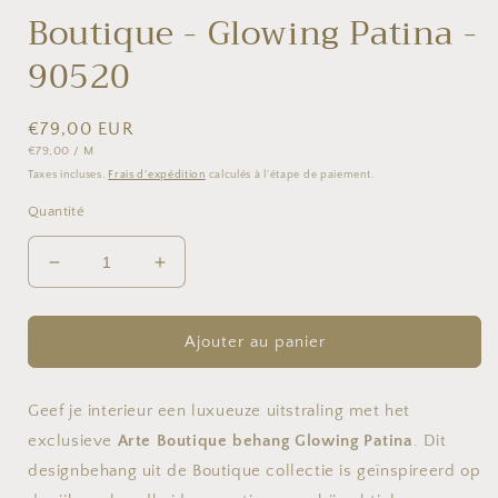
Boutique - Glowing Patina -
90520
Prix
€79,00 EUR
PRIX
PAR
€79,00
/
M
habituel
UNITAIRE
Taxes incluses.
Frais d'expédition
calculés à l'étape de paiement.
Quantité
Réduire
Augmenter
la
la
quantité
quantité
de
de
Ajouter au panier
Boutique
Boutique
-
-
Glowing
Glowing
Geef je interieur een luxueuze uitstraling met het
Patina
Patina
exclusieve
Arte Boutique behang Glowing Patina
. Dit
-
-
designbehang uit de Boutique collectie is geïnspireerd op
90520
90520