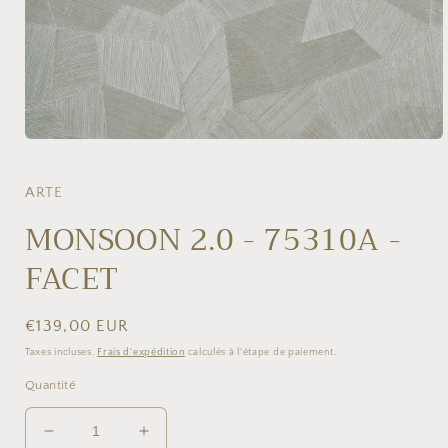
Ouvrir
le
média
1
ARTE
dans
une
MONSOON 2.0 - 75310A -
fenêtre
modale
FACET
Prix
€139,00 EUR
habituel
Taxes incluses.
Frais d'expédition
calculés à l'étape de paiement.
Quantité
Réduire
Augmenter