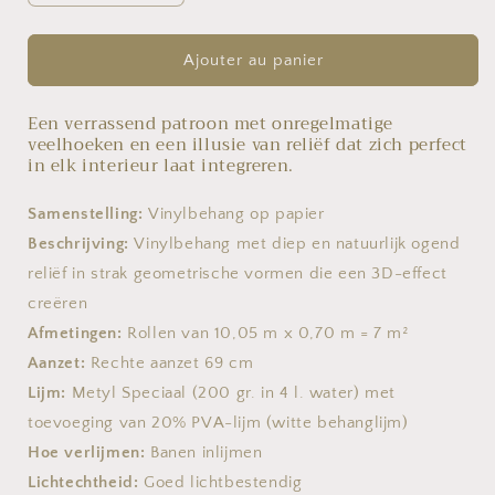
la
la
quantité
quantité
de
de
Ajouter au panier
MONSOON
MONSOON
2.0
2.0
Een verrassend patroon met onregelmatige
-
-
veelhoeken en een illusie van reliëf dat zich perfect
75310A
75310A
in elk interieur laat integreren.
-
-
FACET
FACET
Samenstelling:
Vinylbehang op papier
Beschrijving:
Vinylbehang met diep en natuurlijk ogend
reliëf in strak geometrische vormen die een 3D-effect
creëren
Afmetingen:
Rollen van 10,05 m x 0,70 m = 7 m²
Aanzet:
Rechte aanzet 69 cm
Lijm:
Metyl Speciaal (200 gr. in 4 l. water) met
toevoeging van 20% PVA-lijm (witte behanglijm)
Hoe verlijmen:
Banen inlijmen
Lichtechtheid:
Goed lichtbestendig