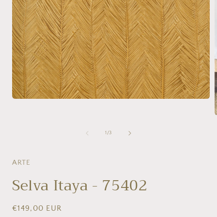
Media
1
openen
in
modaal
van
1
/
3
i
ARTE
Selva Itaya - 75402
Normale
€149,00 EUR