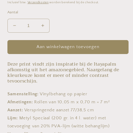
prijs
Inclusief btw.
Verzendkosten
worden berekend bij de checkout.
Aantal
Aantal
Aantal
verlagen
verhogen
voor
voor
Selva
Selva
Aan winkelwagen toevoegen
Itaya
Itaya
-
-
Deze print vindt zijn inspiratie bij de Itayapalm
75402
75402
afkomstig uit het amazonegebied. Naargelang de
kleurkeuze komt er meer of minder contrast
tevoorschijn.
Samenstelling:
Vinylbehang op papier
Afmetingen:
Rollen van 10,05 m x 0,70 m = 7 m²
Aanzet:
Verspringende aanzet 77/38,5 cm
Lijm:
Metyl Speciaal (200 gr. in 4 l. water) met
toevoeging van 20% PVA-lijm (witte behanglijm)